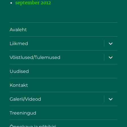
september 2012
Avaleht
Liikmed
Võistlused/Tulemused
Uudised
Kontakt
Galerii/Videod
Treeningud
Õppekava ja põhikiri