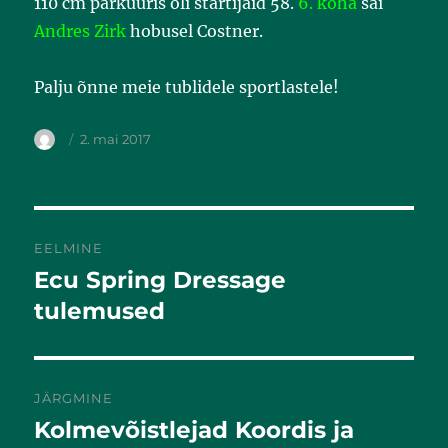
110 cm parkuuris oli startijaid 58.
6. koha
sai
Andres Zirk
hobusel Costner.
Palju õnne meie tublidele sportlastele!
2. mai 2017
EELMINE
Ecu Spring Dressage
Eelmine
postitus:
tulemused
JÄRGMINE
Kolmevõistlejad Koordis ja
Järgmine