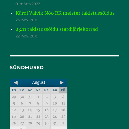
9. märts 2022
Kärol Valvik Nõo RK meister takistussõidus
23. nov. 2019
23.11 takistussõidu stardijärjekorrad
22. nov. 2019
SÜNDMUSED
August
Es
Te
Ko
Ne
Re
La
Pü
29
30
31
1
2
3
4
5
6
7
8
9
10
11
12
13
14
15
16
17
18
19
20
21
22
23
24
25
26
27
28
29
30
31
1