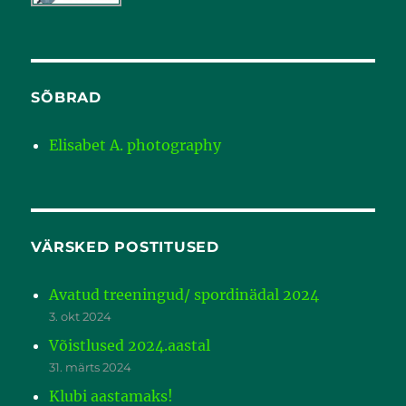
SÕBRAD
Elisabet A. photography
VÄRSKED POSTITUSED
Avatud treeningud/ spordinädal 2024
3. okt 2024
Võistlused 2024.aastal
31. märts 2024
Klubi aastamaks!