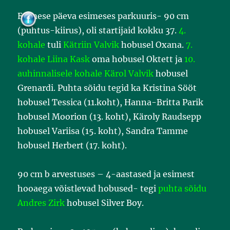
o
o
Esimese päeva esimeses parkuuris- 90 cm
k
(puhtus-kiirus), oli startijaid kokku 37.
4.
kohale
tuli
Kätriin Valvik
hobusel Oxana.
7.
kohale Liina Kask
oma hobusel Oktett ja
10.
auhinnalisele kohale Kärol Valvik
hobusel
Grenardi. Puhta sõidu tegid ka Kristina Sööt
hobusel Tessica (11.koht), Hanna-Britta Parik
hobusel Moorion (13. koht), Käroly Raudsepp
hobusel Variisa (15. koht), Sandra Tamme
hobusel Herbert (17. koht).
90 cm b arvestuses – 4-aastased ja esimest
hooaega võistlevad hobused- tegi
puhta sõidu
Andres Zirk
hobusel Silver Boy.