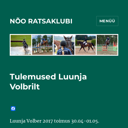
NÕO RATSAKLUBI
MENÜÜ
Tulemused Luunja
Volbrilt
F
a
c
Luunja Volber 2017 toimus 30.04-01.05.
e
b