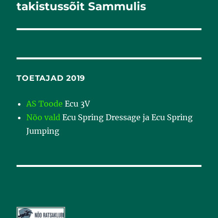
postitus:
takistussõit Sammulis
TOETAJAD 2019
AS Toode
Ecu 3V
Nõo vald
Ecu Spring Dressage ja Ecu Spring
Jumping