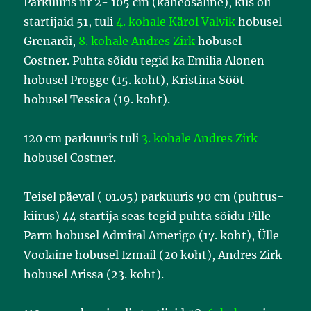
Parkuuris nr 2- 105 cm (kaheosaline), kus oli
startijaid 51, tuli
4. kohale Kärol Valvik
hobusel
Grenardi,
8. kohale Andres Zirk
hobusel
Costner. Puhta sõidu tegid ka Emilia Alonen
hobusel Progge (15. koht), Kristina Sööt
hobusel Tessica (19. koht).
120 cm parkuuris tuli
3. kohale Andres Zirk
hobusel Costner.
Teisel päeval ( 01.05) parkuuris 90 cm (puhtus-
kiirus) 44 startija seas tegid puhta sõidu Pille
Parm hobusel Admiral Amerigo (17. koht), Ülle
Voolaine hobusel Izmail (20 koht), Andres Zirk
hobusel Arissa (23. koht).