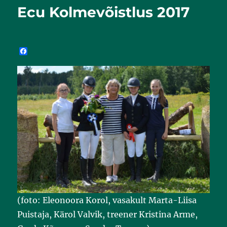
Ecu Kolmevõistlus 2017
F
a
c
e
b
o
o
k
(foto: Eleonoora Korol, vasakult Marta-Liisa
Puistaja, Kärol Valvik, treener Kristina Arme,