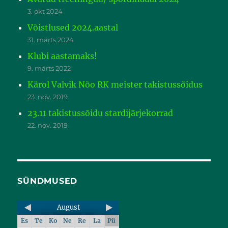
3. okt 2024
Võistlused 2024.aastal
31. märts 2024
Klubi aastamaks!
9. märts 2022
Kärol Valvik Nõo RK meister takistussõidus
23. nov. 2019
23.11 takistussõidu stardijärjekorrad
22. nov. 2019
SÜNDMUSED
August
Es
Te
Ko
Ne
Re
La
Pü