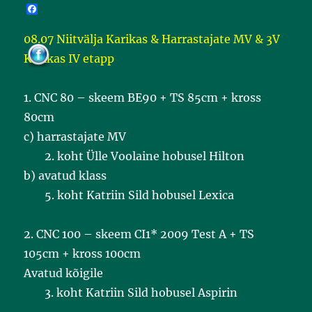
F
a
c
08.07 Niitvälja Karikas & Harrastajate MV & 3V
e
b
Karikas IV etapp
o
o
k
1. CNC 80 – skeem BE90 + TS 85cm + kross
80cm
c) harrastajate MV
2. koht Ülle Voolaine hobusel Hilton
b) avatud klass
5. koht Katriin Sild hobusel Lexica
2. CNC 100 – skeem CI1* 2009 Test A + TS
105cm + kross 100cm
Avatud kõigile
3. koht Katriin Sild hobusel Aspirin