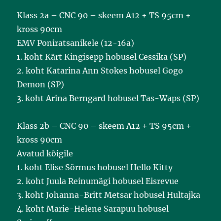
Klass 2a – CNC 90 – skeem A12 + TS 95cm +
kross 90cm
EMV Poniratsanikele (12-16a)
1. koht Kärt Kingisepp hobusel Cessika (SP)
2. koht Katarina Ann Stokes hobusel Gogo
Demon (SP)
3. koht Arina Berngard hobusel Tas-Waps (SP)
Klass 2b – CNC 90 – skeem A12 + TS 95cm +
kross 90cm
Avatud kõigile
1. koht Elise Sõrmus hobusel Hello Kitty
2. koht Juula Reinumägi hobusel Eisrevue
3. koht Johanna-Britt Metsar hobusel Hultajka
4. koht Marie-Helene Sarapuu hobusel