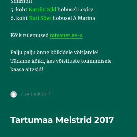
Smirnoff
5. koht
Katriin Sild
hobusel Lexica
6. koht
Kati Sõer
hobusel A Marina
Kõik tulemused
ratsanet.ee-s
Palju palju õnne kõikidele võitjatele!
Täname kõiki, kes võistluste toimumisele
kaasa aitasid!
24. juuli 2017
Tartumaa Meistrid 2017