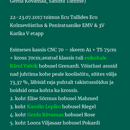
Gerda Kõvamaa, Sandra Tamme)
22-23.07.2017 toimus Ecu Tallides Ecu
Kolmevõistlus & Poniratsanike EMV & 3V
Karika V etapp
Esimeses kassis CNC 70 – skeem A1 + TS 75cm
+ kross 70cm;avatud klassis tuli
esikohale
Kärol Valvik
hobusel Grenardi. Võistlust asusid
nad juhtima kohe peale koolisõitu, sõites välja
73,37 %, läbisid raja puhtalt takistussõidus ja
hoidsid oma kohta ka krossis.
2. koht Elise Sõrmus hobusel Mahmed
3. koht
Karolin Lepiku
hobusel Riegel
4. koht
Gerda Kõvamaa
hobusel Rose
5. koht Loora Viljasaar hobusel Pokardi