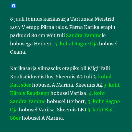
F
a
c
8 juuli toimus karikasarja Tartumaa Meistrid
e
b
2017 V etapp Pärna talus. Pärna Karika etapi 1
o
o
parkuuri 80 cm võit tuli
Sandra Tamme
le
k
hobusega Herbert.
5. kohal Ragne Oja
hobusel
Oxana.
Karikasarja viimaseks etapiks oli Kilgi Talli
Koolisõiduvõistlus. Skeemis A2 tuli 3.
kohal
Kati sõer
hobusel A Marina. Skeemis A4
3. koht
Käroly Raudsepp
hobusel Variisa,
4. koht
Sandra Tamme
hobusel Herbert,
5. koht Ragne
Oja
hobusel Variisa. Skeemis LK1
3. koht Kati
Sõer
hobusel A Marina.