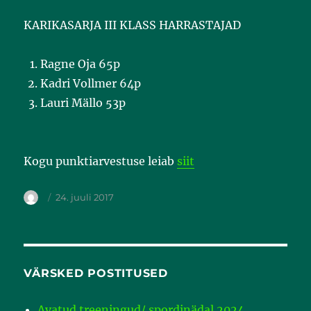
KARIKASARJA III KLASS HARRASTAJAD
Ragne Oja 65p
Kadri Vollmer 64p
Lauri Mällo 53p
Kogu punktiarvestuse leiab
siit
24. juuli 2017
VÄRSKED POSTITUSED
Avatud treeningud/ spordinädal 2024