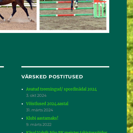
VÄRSKED POSTITUSED
Avatud treeningud/ spordinädal 2024
3. okt 2024
Võistlused 2024.aastal
31. märts 2024
Klubi aastamaks!
9. märts 2022
Kärol Valvik Nõo RK meister takistussõidus