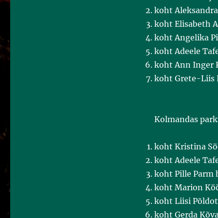
koht Aleksandra
koht Elisabeth 
koht Angelika P
koht Adeele Taf
koht Ann Inger 
koht Grete-Liis
Kolmandas parku
koht Kristina S
koht Adeele Taf
koht Pille Parm
koht Marion Köö
koht Liisi Põldo
koht Gerda Kõv