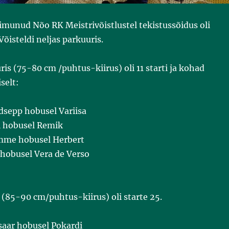
toimunud Nõo RK Meistrivõistlustel tekistussõidus oli
Võisteldi neljas parkuuris.
is (75-80 cm /puhtus-kiirus) oli 11 starti ja kohad
selt:
dsepp hobusel Variisa
ei hobusel Remik
mme hobusel Herbert
 hobusel Vera de Verso
 (85-90 cm/puhtus-kiirus) oli starte 25.
saar hobusel Pokardi