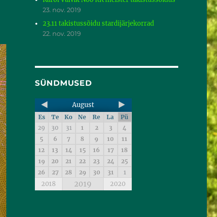
23. nov. 2019
23.11 takistussõidu stardijärjekorrad
22. nov. 2019
SÜNDMUSED
August
Es
Te
Ko
Ne
Re
La
Pü
29
30
31
1
2
3
4
5
6
7
8
9
10
11
12
13
14
15
16
17
18
19
20
21
22
23
24
25
26
27
28
29
30
31
1
2019
2018
2020