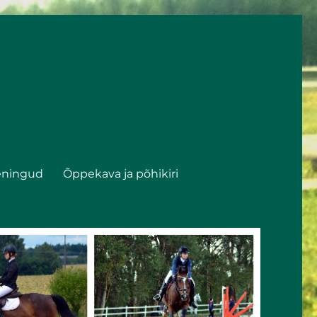
eningud
Õppekava ja põhikiri