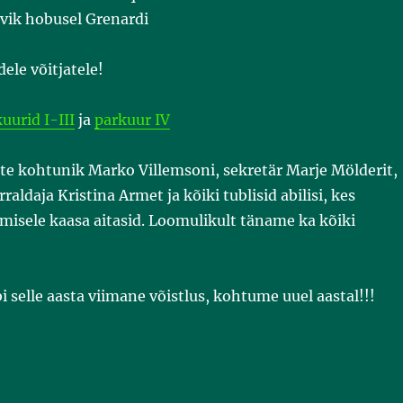
lvik hobusel Grenardi
ele võitjatele!
uurid I-III
ja
parkuur IV
te kohtunik Marko Villemsoni, sekretär Marje Mölderit,
raldaja Kristina Armet ja kõiki tublisid abilisi, kes
iimisele kaasa aitasid. Loomulikult täname ka kõiki
bi selle aasta viimane võistlus, kohtume uuel aastal!!!