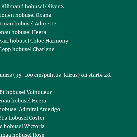
 Kliimand hobusel Oliver S
Alonen hobusel Oxana
itman hobusel Adorette
enau hobusel Heera
Kari hobusel Chloe Harmony
 Lepp hobusel Charlene
uris (95-100 cm/puhtus-kiirus) oli starte 28.
ööt hobusel Vainqueur
enau hobusel Heera
 hobusel Admiral Amerigo
ba hobusel Cöster
ts hobusel Wictoria
amaa hobusel Rose