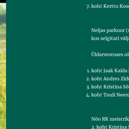
koht Kerttu Kos
Neljas parkuur 
kus selgitati väl
Üldarvestuses ol
koht Jaak Kalda
koht Andres Zirk
koht Kristina S
koht Tuuli Neero
Nõo RK meistrik
2. koht Kristina