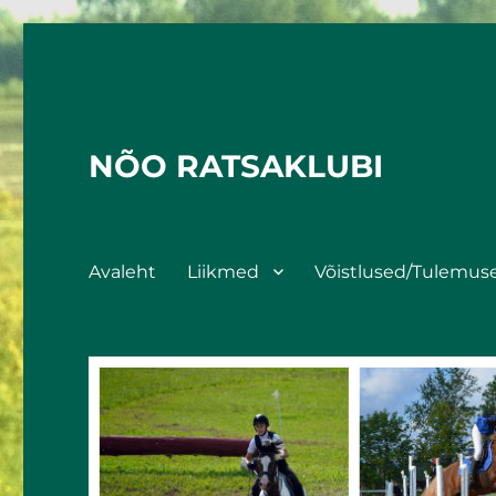
NÕO RATSAKLUBI
Avaleht
Liikmed
Võistlused/Tulemus