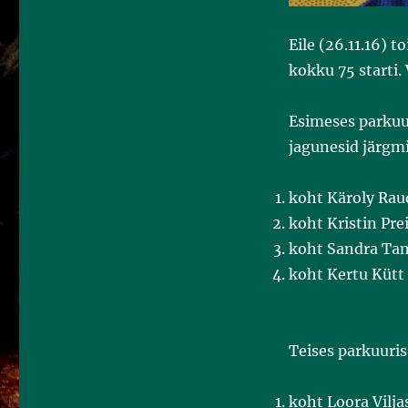
Eile (26.11.16) 
kokku 75 starti. 
Esimeses parkuur
jagunesid järgmi
koht Käroly Rau
koht Kristin Pr
koht Sandra Ta
koht Kertu Kütt
Teises parkuuris
koht Loora Vilja