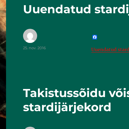
Uuendatud stardi
F
a
c
25. nov. 2016
Uuendatud stard
e
b
o
o
k
Takistussõidu või
stardijärjekord