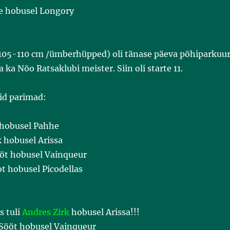
e hobusel Longory
(105-110 cm /ümberhüpped) oli tänase päeva põhiparkuur
ja ka Nõo Ratsaklubi meister. Siin oli starte 11.
id parimad:
 hobusel Pahhe
 hobusel Arissa
ööt hobusel Vainqueur
t hobusel Picodellas
s tuli
Andres Zirk
hobusel Arissa!!!
 Sööt hobusel Vainqueur