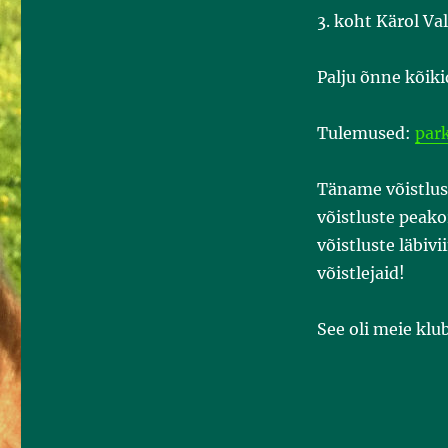
3. koht Kärol Va
Palju õnne kõikid
Tulemused:
park
Täname võistlus
võistluste peakor
võistluste läbiv
võistlejaid!
See oli meie klu