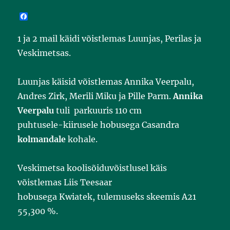
F
a
c
1 ja 2 mail käidi võistlemas Luunjas, Perilas ja
e
b
Veskimetsas.
o
o
k
Luunjas käisid võistlemas Annika Veerpalu,
Andres Zirk, Merili Miku ja Pille Parm.
Annika
Veerpalu
tuli parkuuris 110 cm
puhtusele-kiirusele hobusega Casandra
kolmandale
kohale.
Veskimetsa koolisõiduvõistlusel käis
võistlemas Liis Teesaar
hobusega Kwiatek, tulemuseks skeemis A21
55,300 %.