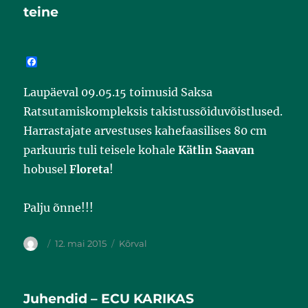
teine
F
a
c
Laupäeval 09.05.15 toimusid Saksa
e
b
Ratsutamiskompleksis takistussõiduvõistlused.
o
o
Harrastajate arvestuses kahefaasilises 80 cm
k
parkuuris tuli teisele kohale
Kätlin Saavan
hobusel
Floreta
!
Palju õnne!!!
12. mai 2015
Kõrval
Juhendid – ECU KARIKAS