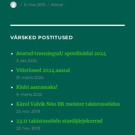
6. mai 2015
Kõrval
VÄRSKED POSTITUSED
Avatud treeningud/ spordinädal 2024
3. okt 2024
Võistlused 2024.aastal
31. märts 2024
Klubi aastamaks!
9. märts 2022
Kärol Valvik Nõo RK meister takistussõidus
23. nov. 2019
23.11 takistussõidu stardijärjekorrad
22. nov. 2019