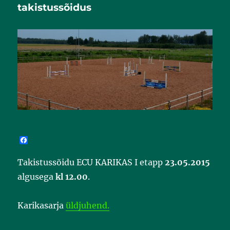
takistussõidus
F
a
c
Takistussõidu ECU KARIKAS I etapp
23.05.2015
e
b
algusega
kl 12.00
.
o
o
k
Karikasarja
üldjuhend.