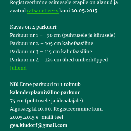
Registreerimine esimesele etapile on alanud ja
avatud
ratsanet.ee-s
kuni
20.05.2015
.
Kavas on 4 parkuuri:
Parkuur nr 1 – 90 cm (puhtusele ja kiirusele)
Parkuur nr 2 – 105 cm kahefaasiline
Parkuur nr 3 – 115 cm kahefaasiline
Parkuur nr 4 – 125 cm ühed ümberhüpped
Juhend
NB!
Enne parkuuri nr 1 toimub
kalenderplaaniväline parkuur
75 cm (puhtusele ja ideaalajale).
Algusaeg
kl 10.00.
Registreerimine kuni
20.05.2015 e-maili teel
gea.kiudorf@gmail.com