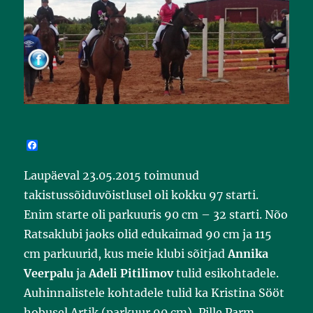
F
a
c
Laupäeval 23.05.2015 toimunud
e
b
takistussõiduvõistlusel oli kokku 97 starti.
o
o
Enim starte oli parkuuris 90 cm – 32 starti. Nõo
k
Ratsaklubi jaoks olid edukaimad 90 cm ja 115
cm parkuurid, kus meie klubi sõitjad
Annika
Veerpalu
ja
Adeli Pitilimov
tulid esikohtadele.
Auhinnalistele kohtadele tulid ka Kristina Sööt
hobusel Artik (parkuur 90 cm), Pille Parm