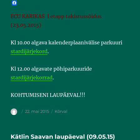
F
a
c
ECU KARIKAS I etapp takistussõidus
e
b
(23.05.2015)
o
o
k
Kl 10.00 algava kalenderplaanivälise parkuuri
stardijärjekord
.
Kl 12.00 algavate põhiparkuuride
stardijärjekorrad
.
KOHTUMISENI LAUPÄEVAL!!!
22. mai 2015
Kõrval
Kätlin Saavan laupäeval (09.05.15)