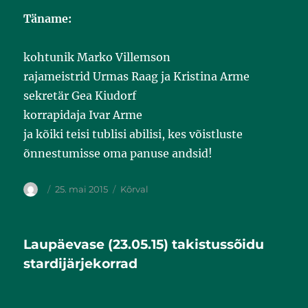
Täname:
kohtunik Marko Villemson
rajameistrid Urmas Raag ja Kristina Arme
sekretär Gea Kiudorf
korrapidaja Ivar Arme
ja kõiki teisi tublisi abilisi, kes võistluste
õnnestumisse oma panuse andsid!
25. mai 2015
Kõrval
Laupäevase (23.05.15) takistussõidu
stardijärjekorrad