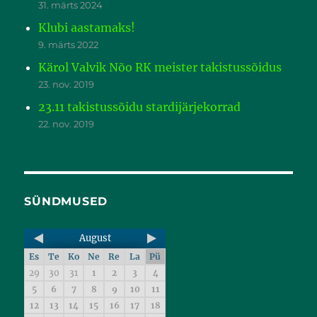
31. märts 2024
Klubi aastamaks!
9. märts 2022
Kärol Valvik Nõo RK meister takistussõidus
23. nov. 2019
23.11 takistussõidu stardijärjekorrad
22. nov. 2019
SÜNDMUSED
August
Es
Te
Ko
Ne
Re
La
Pü
29
30
31
1
2
3
4
5
6
7
8
9
10
11
12
13
14
15
16
17
18