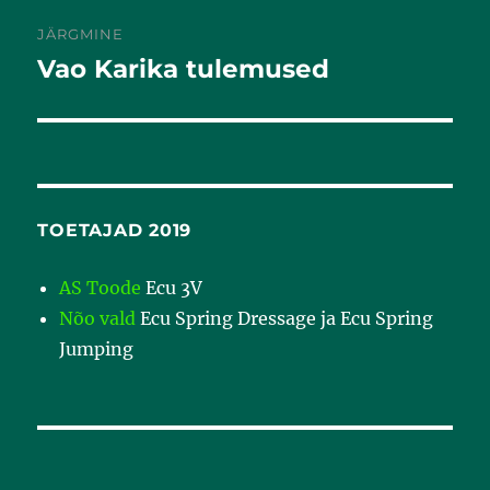
JÄRGMINE
Vao Karika tulemused
Järgmine
postitus:
TOETAJAD 2019
AS Toode
Ecu 3V
Nõo vald
Ecu Spring Dressage ja Ecu Spring
Jumping