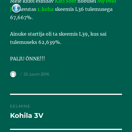
Meie klubi esindav
Kati Sõer
hobusel
My Polo
o
o
JP
saavutas
1. koha
skeemis L36 tulemusega
k
67,667%.
Ainuke startija oli ta skeemis L39, kus sai
tulemuseks 62,639%.
PALJU ÕNNE!!!
22. juuni 2016
EELMINE
Kohila 3V
Eelmine
postitus: