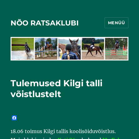
NÕO RATSAKLUBI
MENÜÜ
Tulemused Kilgi talli
võistlustelt
F
a
c
18.06 toimus Kilgi tallis koolisõiduvõistlus.
e
b