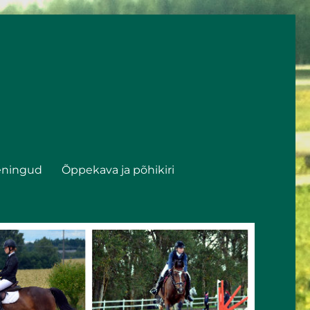
eningud
Õppekava ja põhikiri