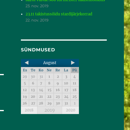
23. nov. 2019
23.11 takistussõidu stardijärjekorrad
22. nov. 2019
SÜNDMUSED
August
Es
Te
Ko
Ne
Re
La
Pü
29
30
31
1
2
3
4
5
6
7
8
9
10
11
12
13
14
15
16
17
18
19
20
21
22
23
24
25
26
27
28
29
30
31
1
2019
2018
2020