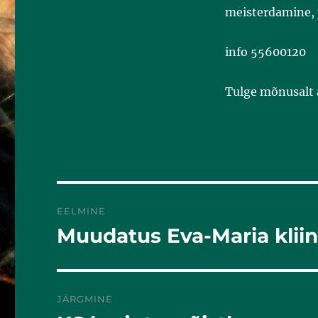
meisterdamine, p
info 55600120
Tulge mõnusalt 
EELMINE
Muudatus Eva-Maria kliini
Eelmine
postitus:
JÄRGMINE