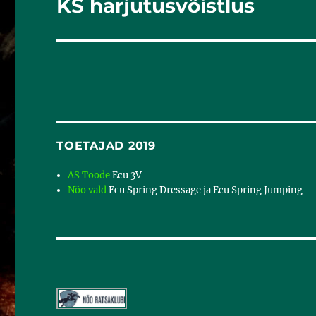
KS harjutusvõistlus
Järgmine
postitus:
TOETAJAD 2019
AS Toode
Ecu 3V
Nõo vald
Ecu Spring Dressage ja Ecu Spring Jumping