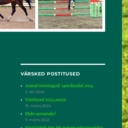
VÄRSKED POSTITUSED
Avatud treeningud/ spordinädal 2024
3. okt 2024
Võistlused 2024.aastal
31. märts 2024
Klubi aastamaks!
9. märts 2022
Kärol Valvik Nõo RK meister takistussõidus