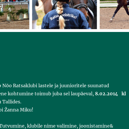
 Nõo Ratsaklubi lastele ja juunioritele suunatud
ene kohtumine toimub juba sel laupäeval,
8.02.2014 kl
 Tallides.
äbi Žanna Miku!
 Tutvumine, klubile nime valimine, joonistamine&