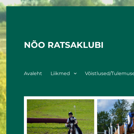
NÕO RATSAKLUBI
Avaleht
Liikmed
Võistlused/Tulemus