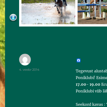
F
a
c
4. veebr 2014
Tegevust alustab
e
b
Poniklubi! Esim
o
o
17.00- 19.00
Ecu
k
Poniklubi viib l
Seekord kavas :