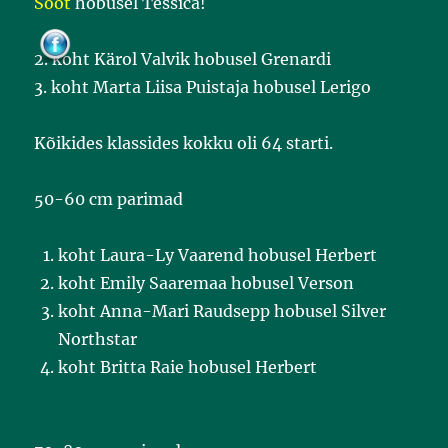
Sööt
hobusel Tessica!
o
o
k
2. koht Kärol Valvik hobusel Grenardi
3. koht Marta Liisa Puistaja hobusel Lerigo
Kõikides klassides kokku oli 64 starti.
50-60 cm parimad
koht Laura-Ly Vaarend hobusel Herbert
koht Emily Saaremaa hobusel Verson
koht Anna-Mari Raudsepp hobusel Silver
Northstar
koht Britta Raie hobusel Herbert