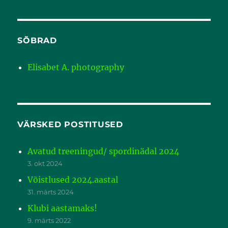
SÕBRAD
Elisabet A. photography
VÄRSKED POSTITUSED
Avatud treeningud/ spordinädal 2024
3. okt 2024
Võistlused 2024.aastal
31. märts 2024
Klubi aastamaks!
9. märts 2022