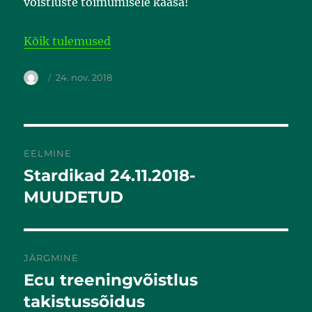
võistluste toimumisele kaasa!
Kõik tulemused
24. nov. 2018
EELMINE
Stardikad 24.11.2018-
Eelmine
postitus:
MUUDETUD
JÄRGMINE
Ecu treeningvõistlus
Järgmine
postitus:
takistussõidus