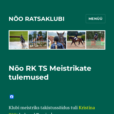
NÕO RATSAKLUBI
MENÜÜ
Nõo RK TS Meistrikate
tulemused
F
a
c
Klubi meistriks takistussõidus tuli
Kristina
e
b