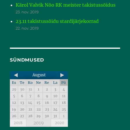
Kärol Valvik Nõo RK meister takistussõidus
23. nov. 2019
23.11 takistussõidu stardijärjekorrad
22. nov. 2019
SÜNDMUSED
August
Es
Te
Ko
Ne
Re
La
Pü
29
30
31
1
2
3
4
5
6
7
8
9
10
11
12
13
14
15
16
17
18
19
20
21
22
23
24
25
26
27
28
29
30
31
1
2019
2018
2020