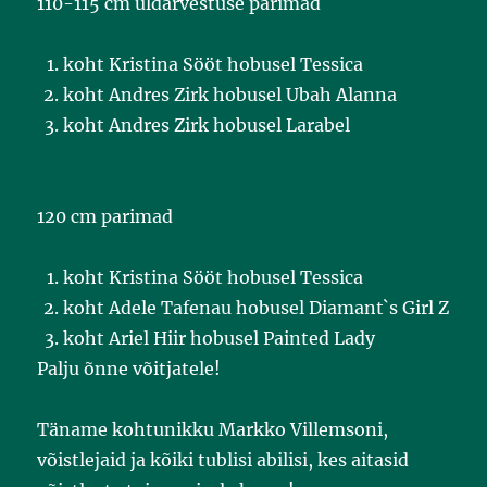
110-115 cm üldarvestuse parimad
koht Kristina Sööt hobusel Tessica
koht Andres Zirk hobusel Ubah Alanna
koht Andres Zirk hobusel Larabel
120 cm parimad
koht Kristina Sööt hobusel Tessica
koht Adele Tafenau hobusel Diamant`s Girl Z
koht Ariel Hiir hobusel Painted Lady
Palju õnne võitjatele!
Täname kohtunikku Markko Villemsoni,
võistlejaid ja kõiki tublisi abilisi, kes aitasid