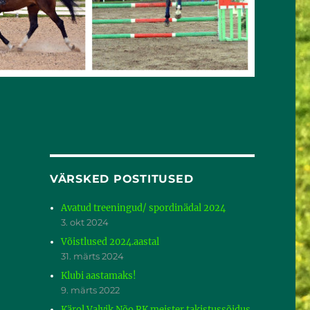
VÄRSKED POSTITUSED
Avatud treeningud/ spordinädal 2024
3. okt 2024
Võistlused 2024.aastal
31. märts 2024
Klubi aastamaks!
9. märts 2022
Kärol Valvik Nõo RK meister takistussõidus