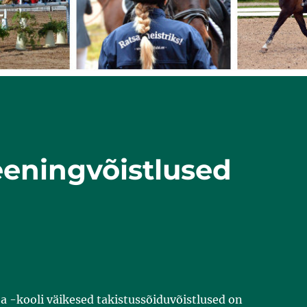
eeningvõistlused
ja -kooli väikesed takistussõiduvõistlused on