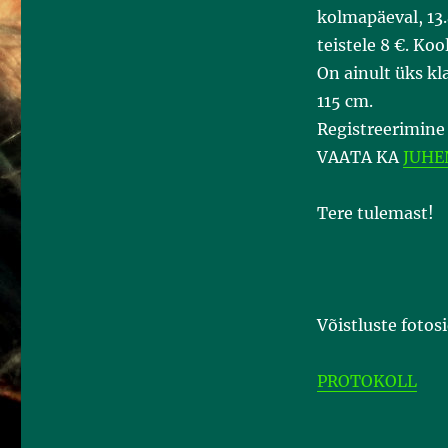
b
kolmapäeval, 13.
o
o
teistele 8 €. Ko
k
On ainult üks k
115 cm.
Registreerimine
VAATA KA
JUHE
Tere tulemast!
Võistluste fotos
PROTOKOLL