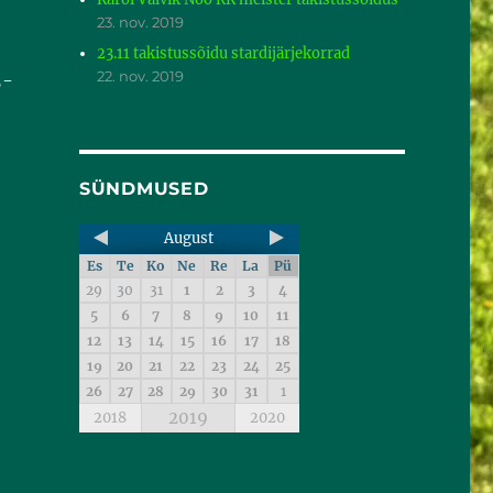
23. nov. 2019
23.11 takistussõidu stardijärjekorrad
22. nov. 2019
5-
SÜNDMUSED
August
Es
Te
Ko
Ne
Re
La
Pü
29
30
31
1
2
3
4
5
6
7
8
9
10
11
12
13
14
15
16
17
18
19
20
21
22
23
24
25
26
27
28
29
30
31
1
2019
2018
2020