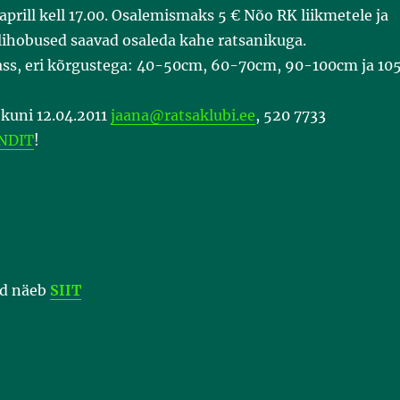
aprill kell 17.00. Osalemismaks 5 € Nõo RK liikmetele ja
olihobused saavad osaleda kahe ratsanikuga.
lass, eri kõrgustega: 40-50cm, 60-70cm, 90-100cm ja 10
 kuni 12.04.2011
jaana@ratsaklubi.ee
, 520 7733
NDIT
!
id näeb
SIIT