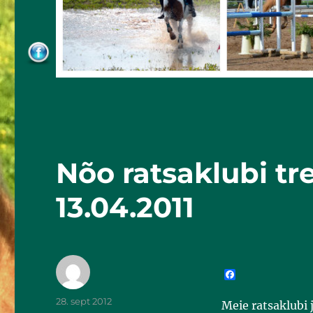
Nõo ratsaklubi tr
13.04.2011
F
a
c
28. sept 2012
Meie ratsaklubi 
e