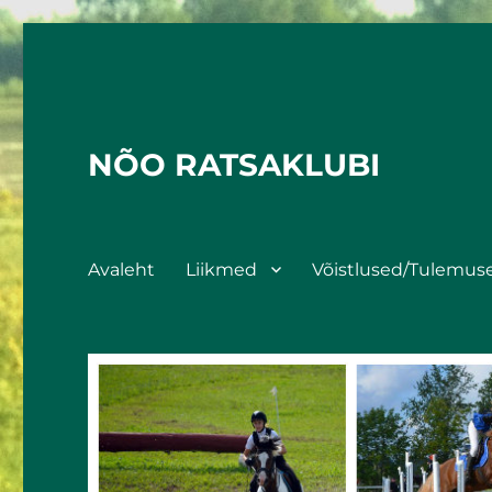
NÕO RATSAKLUBI
Avaleht
Liikmed
Võistlused/Tulemus