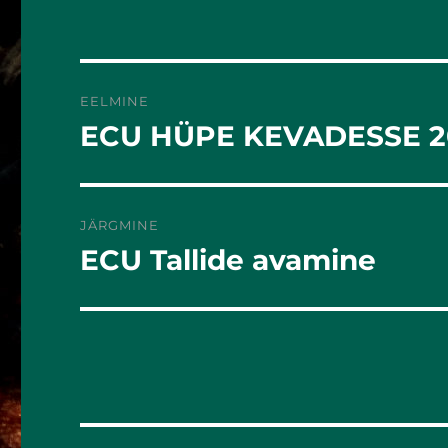
EELMINE
ECU HÜPE KEVADESSE 2
Eelmine
postitus:
JÄRGMINE
ECU Tallide avamine
Järgmine
postitus: