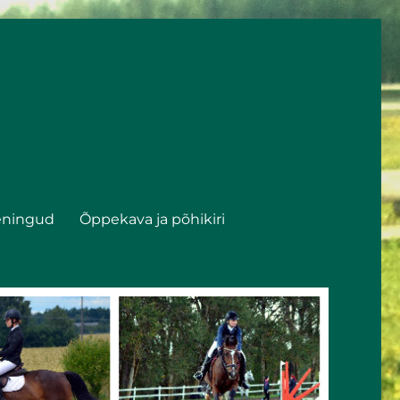
eningud
Õppekava ja põhikiri