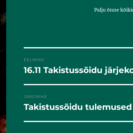
Palju õnne kõiki
EELMINE
16.11 Takistussõidu järjek
Eelmine
postitus:
JÄRGMINE
Takistussõidu tulemused
Järgmine
postitus: