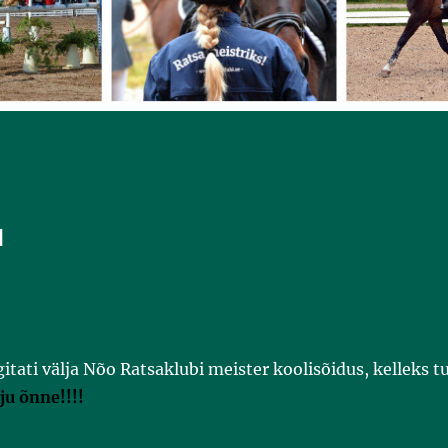
d
gitati välja Nõo Ratsaklubi meister koolisõidus, kelleks tu
ju õnne!!!!