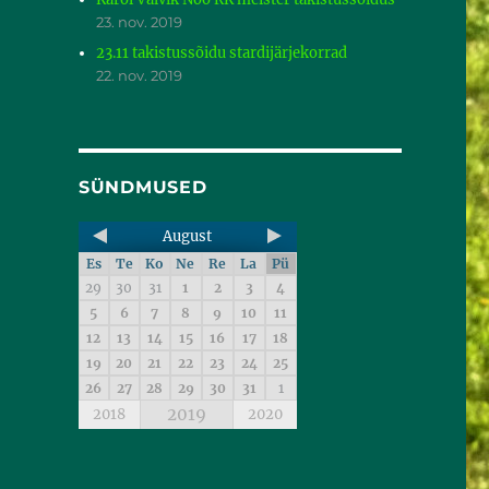
23. nov. 2019
23.11 takistussõidu stardijärjekorrad
22. nov. 2019
SÜNDMUSED
August
Es
Te
Ko
Ne
Re
La
Pü
29
30
31
1
2
3
4
5
6
7
8
9
10
11
12
13
14
15
16
17
18
19
20
21
22
23
24
25
26
27
28
29
30
31
1
2019
2018
2020