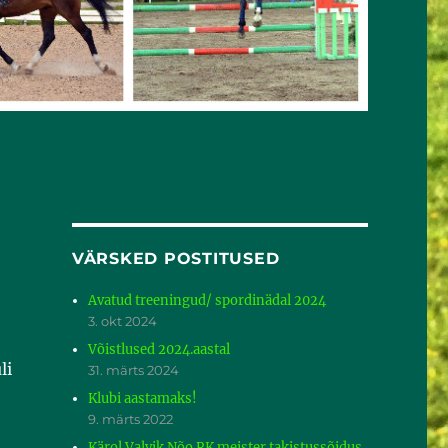
VÄRSKED POSTITUSED
Avatud treeningud/ spordinädal 2024
3. okt 2024
Võistlused 2024.aastal
li
31. märts 2024
Klubi aastamaks!
9. märts 2022
Kärol Valvik Nõo RK meister takistussõidus