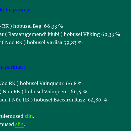
 kolm parimat:
Nõo RK ) hobusel Beg 66,33 %
at ( Ratsarügemendi klubi ) hobusel Viiking 60,33 %
ov ( Nõo RK ) hobusel Variisa 59,83 %
m parimat:
( Nõo RK ) hobusel Vainqueur 66,8 %
 ( Nõo RK ) hobusel Vainqueur 66,4 %
sipuu ( Nõo RK ) hobusel Baccardi Razz 64,80 %
 tulemused
siin
.
emused
siin
.