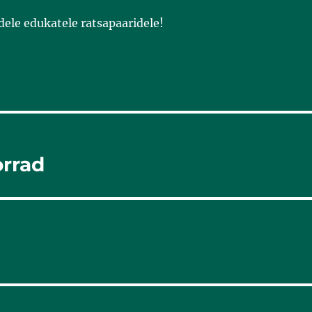
dele edukatele ratsapaaridele!
orrad