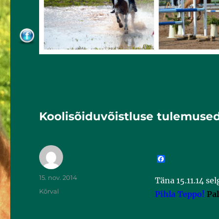
Koolisõiduvõistluse tulemuse
F
a
c
15. nov. 2014
Täna 15.11.14 sel
e
b
Kõrval
Pihla Teppo!
Pal
o
o
k