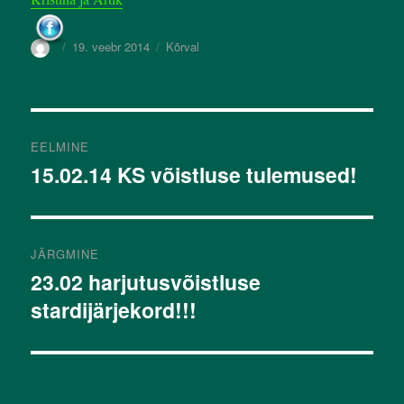
19. veebr 2014
Kõrval
EELMINE
15.02.14 KS võistluse tulemused!
Eelmine
postitus:
JÄRGMINE
23.02 harjutusvõistluse
Järgmine
stardijärjekord!!!
postitus: