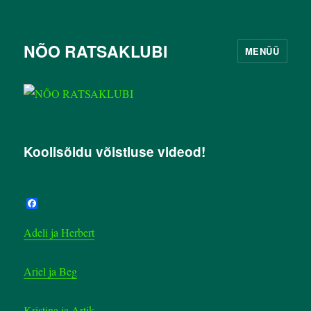
NÕO RATSAKLUBI
MENÜÜ
Koolisõidu võistluse videod!
F
a
c
Adeli ja Herbert
e
b
o
o
Ariel ja Beg
k
Kristina ja Artik