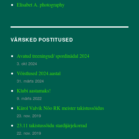
Elisabet A. photography
VÄRSKED POSTITUSED
Avatud treeningud/ spordinädal 2024
3. okt 2024
Võistlused 2024.aastal
31. märts 2024
Klubi aastamaks!
9. märts 2022
Kärol Valvik Nõo RK meister takistussõidus
23. nov. 2019
23.11 takistussõidu stardijärjekorrad
22. nov. 2019