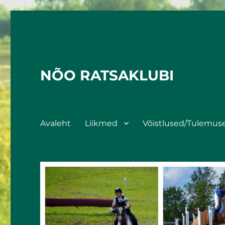
NÕO RATSAKLUBI
Avaleht
Liikmed
Võistlused/Tulemus