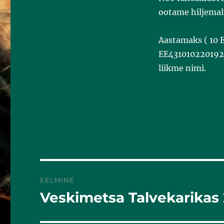
k
ootame hiljemal
Aastamaks ( 10 
EE4310102201922
liikme nimi.
EELMINE
Veskimetsa Talvekarikas
Eelmine
postitus: