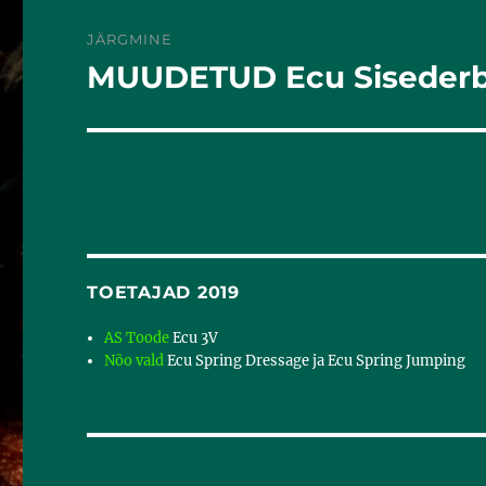
JÄRGMINE
MUUDETUD Ecu Sisederby
Järgmine
postitus:
TOETAJAD 2019
AS Toode
Ecu 3V
Nõo vald
Ecu Spring Dressage ja Ecu Spring Jumping