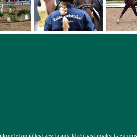
iikmetel on jällegi aeg tasuda klubi aastamaks. Laekumis