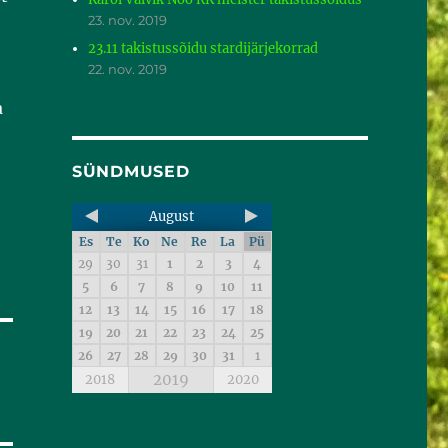
23. nov. 2019
23.11 takistussõidu stardijärjekorrad
22. nov. 2019
a
SÜNDMUSED
August
Es
Te
Ko
Ne
Re
La
Pü
29
30
31
1
2
3
4
5
6
7
8
9
10
11
12
13
14
15
16
17
18
19
20
21
22
23
24
25
26
27
28
29
30
31
1
2019
2018
2020