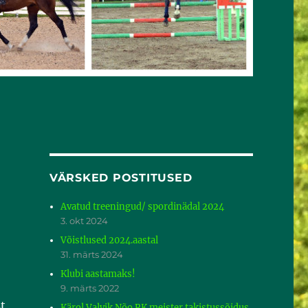
VÄRSKED POSTITUSED
Avatud treeningud/ spordinädal 2024
3. okt 2024
Võistlused 2024.aastal
31. märts 2024
Klubi aastamaks!
9. märts 2022
t
Kärol Valvik Nõo RK meister takistussõidus