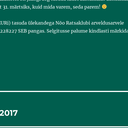
t 31. märtsiks, kuid mida varem, seda parem!
EURi) tasuda ülekandega Nõo Ratsaklubi arveldusarvele
28227 SEB pangas. Selgitusse palume kindlasti märkid
 2017