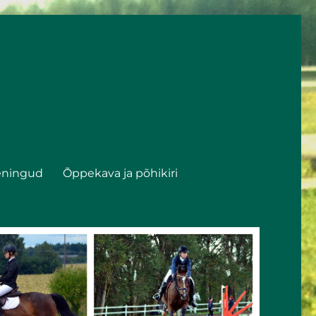
eningud
Õppekava ja põhikiri