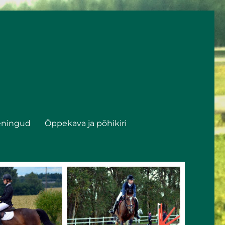
eningud
Õppekava ja põhikiri