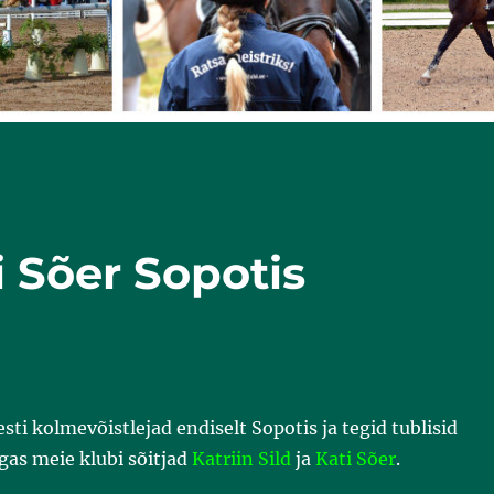
ti Sõer Sopotis
sti kolmevõistlejad endiselt Sopotis ja tegid tublisid
gas meie klubi sõitjad
Katriin Sild
ja
Kati Sõer
.