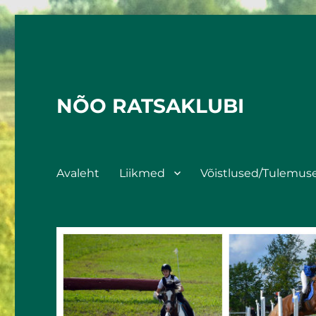
NÕO RATSAKLUBI
Avaleht
Liikmed
Võistlused/Tulemus