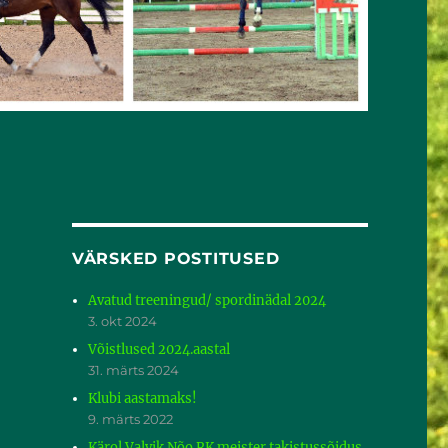
VÄRSKED POSTITUSED
Avatud treeningud/ spordinädal 2024
3. okt 2024
Võistlused 2024.aastal
31. märts 2024
Klubi aastamaks!
9. märts 2022
Kärol Valvik Nõo RK meister takistussõidus