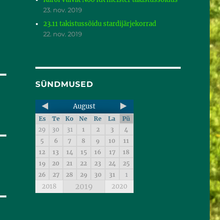
23. nov. 2019
23.11 takistussõidu stardijärjekorrad
22. nov. 2019
SÜNDMUSED
August
Es
Te
Ko
Ne
Re
La
Pü
29
30
31
1
2
3
4
5
6
7
8
9
10
11
12
13
14
15
16
17
18
19
20
21
22
23
24
25
26
27
28
29
30
31
1
2019
2018
2020