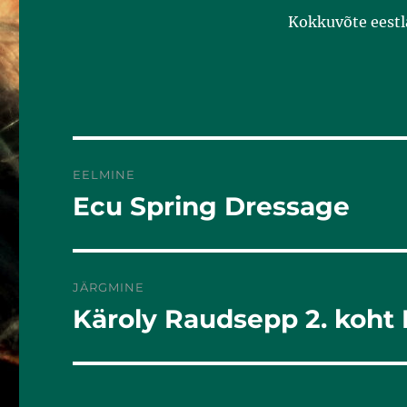
k
Kokkuvõte eestl
EELMINE
Ecu Spring Dressage
Eelmine
postitus:
JÄRGMINE
Käroly Raudsepp 2. koht 
Järgmine
postitus: