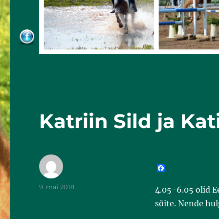
Katriin Sild ja Ka
F
a
c
9. mai 2018
4.05-6.05 olid Ee
e
b
sõite. Nende hul
o
o