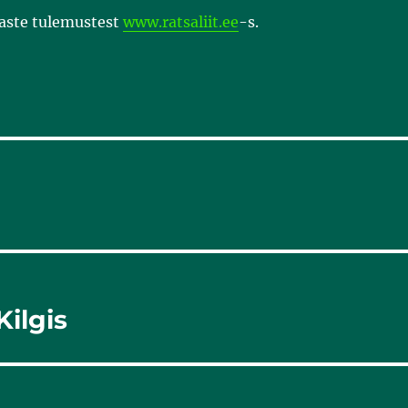
aste tulemustest
www.ratsaliit.ee
-s.
Kilgis