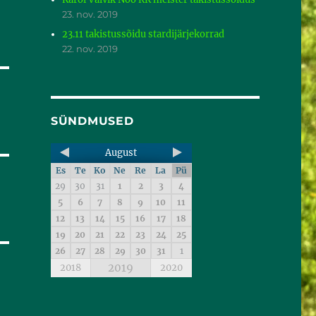
23. nov. 2019
23.11 takistussõidu stardijärjekorrad
22. nov. 2019
SÜNDMUSED
August
Es
Te
Ko
Ne
Re
La
Pü
29
30
31
1
2
3
4
5
6
7
8
9
10
11
12
13
14
15
16
17
18
19
20
21
22
23
24
25
26
27
28
29
30
31
1
2019
2018
2020