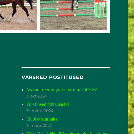
VÄRSKED POSTITUSED
Avatud treeningud/ spordinädal 2024
3. okt 2024
Võistlused 2024.aastal
31. märts 2024
Klubi aastamaks!
9. märts 2022
Kärol Valvik Nõo RK meister takistussõidus