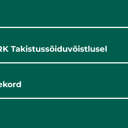
RK Takistussõiduvõistlusel
jekord