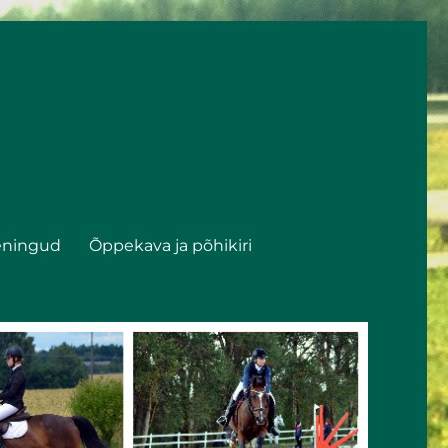
eningud
Õppekava ja põhikiri