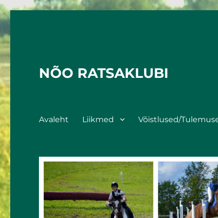
NÕO RATSAKLUBI
Avaleht
Liikmed
Võistlused/Tulemus