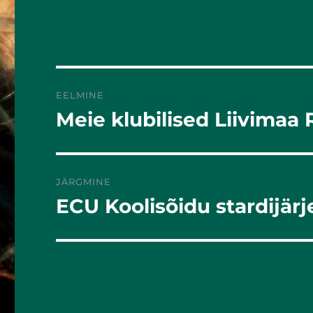
k
EELMINE
Meie klubilised Liivimaa 
Eelmine
postitus:
JÄRGMINE
ECU Koolisõidu stardijär
Järgmine
postitus: