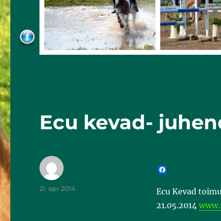
Ecu kevad- juhen
F
a
c
21. apr 2014
Ecu Kevad toimub
e
b
21.05.2014
www.r
o
o