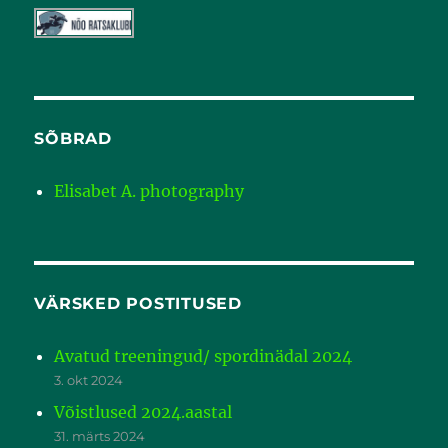
SÕBRAD
Elisabet A. photography
VÄRSKED POSTITUSED
Avatud treeningud/ spordinädal 2024
3. okt 2024
Võistlused 2024.aastal
31. märts 2024