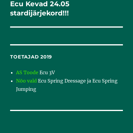
Ecu Kevad 24.05
Järgmine
postitus:
stardijärjekord!!!
TOETAJAD 2019
AS Toode
Ecu 3V
Nõo vald
Ecu Spring Dressage ja Ecu Spring
Jumping