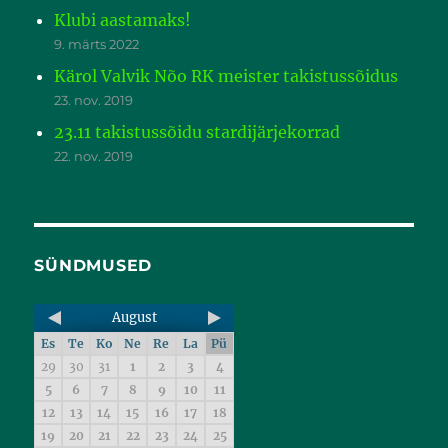
Klubi aastamaks!
9. märts 2022
Kärol Valvik Nõo RK meister takistussõidus
23. nov. 2019
23.11 takistussõidu stardijärjekorrad
22. nov. 2019
SÜNDMUSED
August
Es
Te
Ko
Ne
Re
La
Pü
29
30
31
1
2
3
4
5
6
7
8
9
10
11
12
13
14
15
16
17
18
19
20
21
22
23
24
25