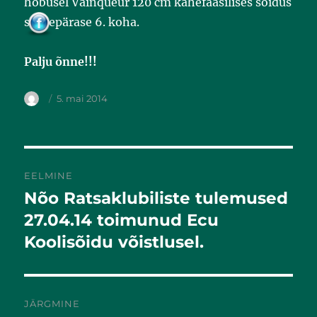
hobusel Vainqueur 120 cm kahefaasilises sõidus
o
o
suurepärase 6. koha.
k
Palju õnne!!!
5. mai 2014
EELMINE
Nõo Ratsaklubiliste tulemused
Eelmine
postitus:
27.04.14 toimunud Ecu
Koolisõidu võistlusel.
JÄRGMINE