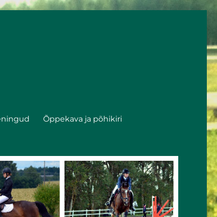
eningud
Õppekava ja põhikiri