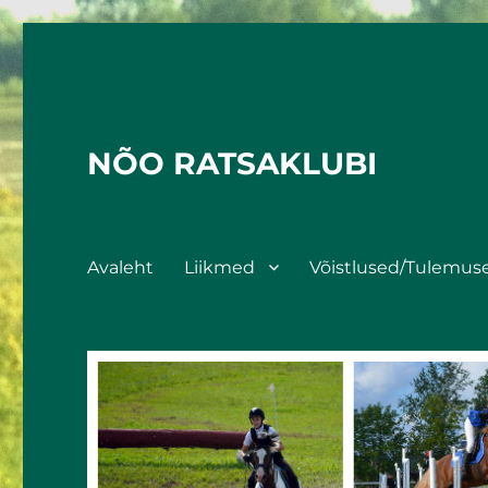
NÕO RATSAKLUBI
Avaleht
Liikmed
Võistlused/Tulemus