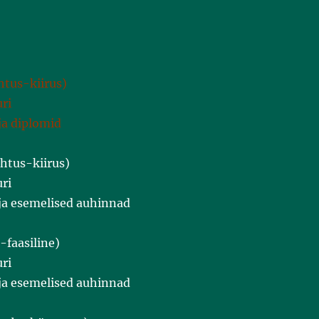
htus-kiirus)
ri
ja diplomid
htus-kiirus)
ri
 ja esemelised auhinnad
-faasiline)
ri
 ja esemelised auhinnad