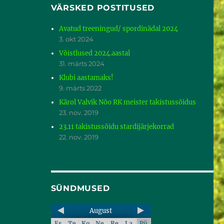
VÄRSKED POSTITUSED
Avatud treeningud/ spordinädal 2024
3. okt 2024
Võistlused 2024.aastal
31. märts 2024
Klubi aastamaks!
9. märts 2022
Kärol Valvik Nõo RK meister takistussõidus
23. nov. 2019
23.11 takistussõidu stardijärjekorrad
22. nov. 2019
SÜNDMUSED
August
Es
Te
Ko
Ne
Re
La
Pü