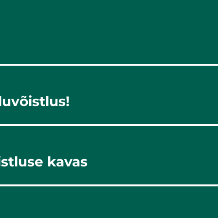
duvõistlus!
stluse kavas