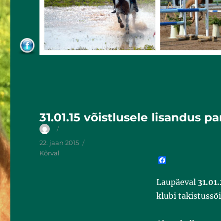
31.01.15 võistlusele lisandus 
22. jaan 2015
Kõrval
F
a
c
Laupäeval
31.01
e
b
klubi takistussõi
o
o
k