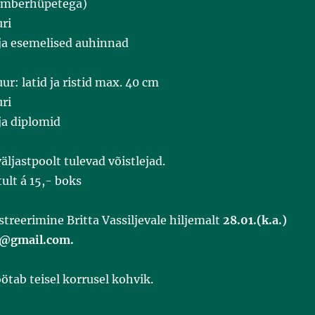
(ümberhüpetega)
ri
 ja esemelised auhinnad
ur: latid ja ristid max. 40 cm
ri
ja diplomid
ljastpoolt tulevad võistlejad.
tult á 15,- boks
istreerimine Britta Vassiljevale hiljemalt
28.01.(k.a.)
va@gmail.com.
öötab teisel korrusel kohvik.