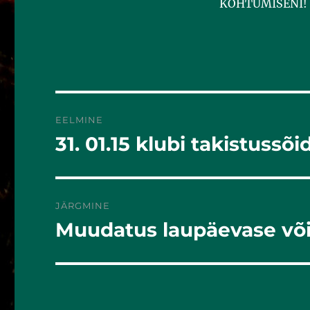
KOHTUMISENI!
EELMINE
31. 01.15 klubi takistussõi
Eelmine
postitus:
JÄRGMINE
Muudatus laupäevase või
Järgmine
postitus: