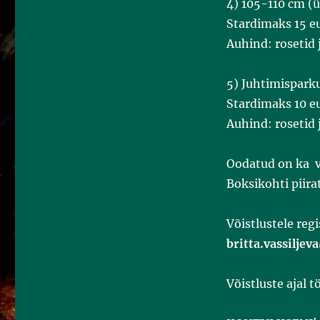
4) 105-110 cm 
Stardimaks 15 eu
Auhind: rosetid
5) Juhtimisparku
Stardimaks 10 eu
Auhind: rosetid 
Oodatud on ka vä
Boksikohti piira
Võistlustele reg
britta.vassilje
Võistluste ajal t