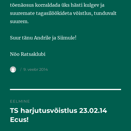
tõenäosus korraldada üks hästi kulgev ja
suuremate tagasilöökideta võistlus, tunduvalt
suurem.
Suur tänu Andrile ja Siimule!
Nõo Ratsaklubi
9. veebr 2014
EELMINE
TS harjutusvõistlus 23.02.14
Eelmine
postitus:
Ecus!