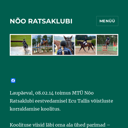
NÕO RATSAKLUBI
MENÜÜ
F
a
c
Laupäeval, 08.02.14 toimus MTÜ Nõo
e
b
Ratsaklubi eestvedamisel Ecu Tallis võistluste
o
o
korraldamise koolitus.
k
Koolituse viisid läbi oma ala ühed parimad –