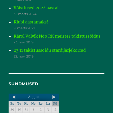
Võistlused 2024.aastal
31. märts 2024
Klubi aastamaks!
9. märts 2022
Kärol Valvik Nõo RK meister takistussõidus
23. nov. 2019
23.11 takistussõidu stardijärjekorrad
22. nov. 2019
SÜNDMUSED
August
Es
Te
Ko
Ne
Re
La
Pü
29
30
31
1
2
3
4