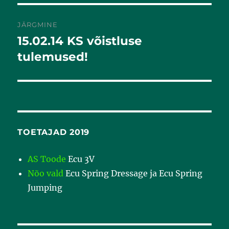
JÄRGMINE
15.02.14 KS võistluse
Järgmine
postitus:
tulemused!
TOETAJAD 2019
AS Toode
Ecu 3V
Nõo vald
Ecu Spring Dressage ja Ecu Spring
Jumping