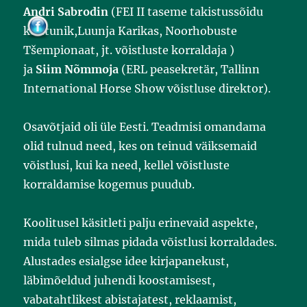
Andri Sabrodin
(FEI II taseme takistussõidu
kohtunik,Luunja Karikas, Noorhobuste
Tšempionaat, jt. võistluste korraldaja )
ja
Siim Nõmmoja
(ERL peasekretär, Tallinn
International Horse Show võistluse direktor).
Osavõtjaid oli üle Eesti. Teadmisi omandama
olid tulnud need, kes on teinud väiksemaid
võistlusi, kui ka need, kellel võistluste
korraldamise kogemus puudub.
Koolitusel käsitleti palju erinevaid aspekte,
mida tuleb silmas pidada võistlusi korraldades.
Alustades esialgse idee kirjapanekust,
läbimõeldud juhendi koostamisest,
vabatahtlikest abistajatest, reklaamist,