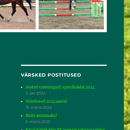
VÄRSKED POSTITUSED
Avatud treeningud/ spordinädal 2024
3. okt 2024
Võistlused 2024.aastal
31. märts 2024
Klubi aastamaks!
9. märts 2022
Kärol Valvik Nõo RK meister takistussõidus