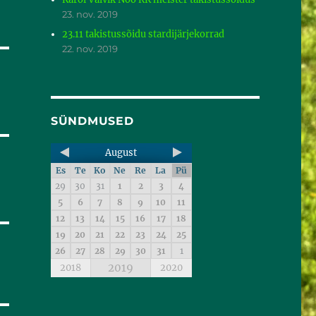
23. nov. 2019
23.11 takistussõidu stardijärjekorrad
22. nov. 2019
SÜNDMUSED
August
Es
Te
Ko
Ne
Re
La
Pü
29
30
31
1
2
3
4
5
6
7
8
9
10
11
12
13
14
15
16
17
18
19
20
21
22
23
24
25
26
27
28
29
30
31
1
2019
2018
2020