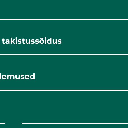
 takistussõidus
tulemused