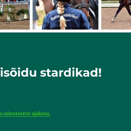
lisõidu stardikad!
ja orienteeruv ajakava.