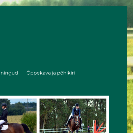
eningud
Õppekava ja põhikiri