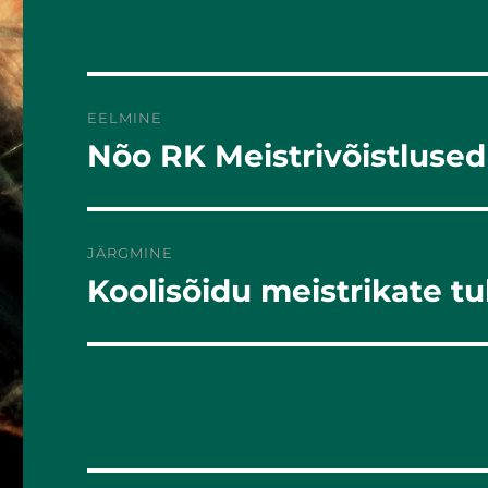
k
EELMINE
Nõo RK Meistrivõistlused
Eelmine
postitus:
JÄRGMINE
Koolisõidu meistrikate 
Järgmine
postitus: