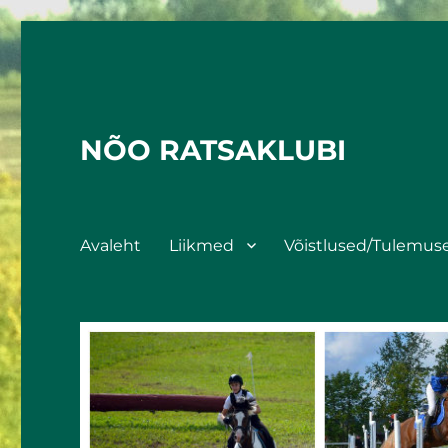
NÕO RATSAKLUBI
Avaleht
Liikmed
Võistlused/Tulemus