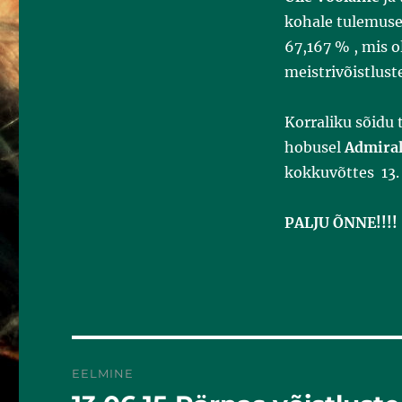
k
kohale tulemuse
67,167 % , mis 
meistrivõistlust
Korraliku sõidu 
hobusel
Admira
kokkuvõttes 13.
PALJU ÕNNE!!!!
EELMINE
Eelmine