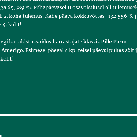
ga 65,389 %. Pühapäevasel II osavõistlusel oli tulemuse
oli 2. koha tulemus. Kahe päeva kokkuvõttes 132,556 % j
e
4
. koht!
tegi ka takistussõidus harrastajate klassis
Pille Parm
l Amerigo
. Esimesel päeval 4 kp, teisel päeval puhas sõit 
 koht!