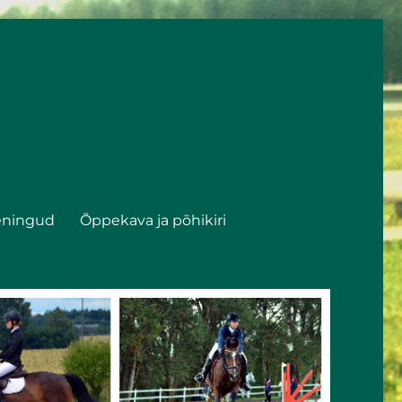
eningud
Õppekava ja põhikiri