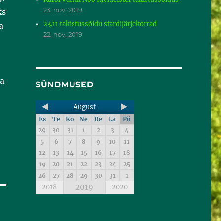
23. nov. 2019
ks
23.11 takistussõidu stardijärjekorrad
a
22. nov. 2019
ja
SÜNDMUSED
August
Es
Te
Ko
Ne
Re
La
Pü
29
30
31
1
2
3
4
5
6
7
8
9
10
11
12
13
14
15
16
17
18
19
20
21
22
23
24
25
26
27
28
29
30
31
1
2019
2018
2020