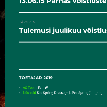
13.06.15 Pärnas võistluste
postitus:
JÄRGMINE
Tulemusi juulikuu võistlu
Järgmine
postitus:
TOETAJAD 2019
AS Toode
Ecu 3V
Nõo vald
Ecu Spring Dressage ja Ecu Spring Jumping