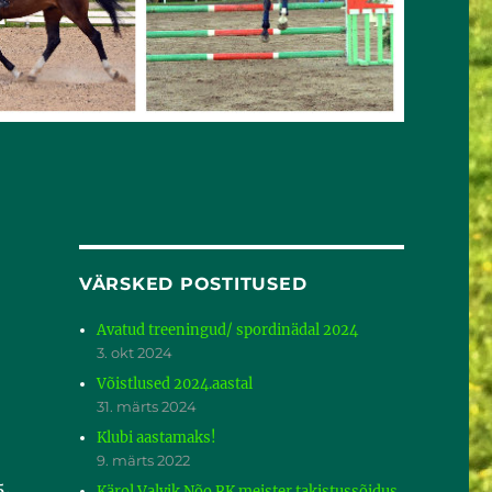
VÄRSKED POSTITUSED
Avatud treeningud/ spordinädal 2024
3. okt 2024
Võistlused 2024.aastal
31. märts 2024
Klubi aastamaks!
9. märts 2022
5.
Kärol Valvik Nõo RK meister takistussõidus