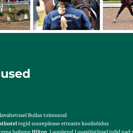
tlused
avahetusel Ruilas toimunud
stlustel
tegid suurepärase etteaste koolisõidus
 tema hobune
Hilton
. Laupäeval I osavõistlusel tulid nad 