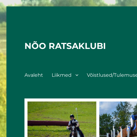
NÕO RATSAKLUBI
Avaleht
Liikmed
Võistlused/Tulemus