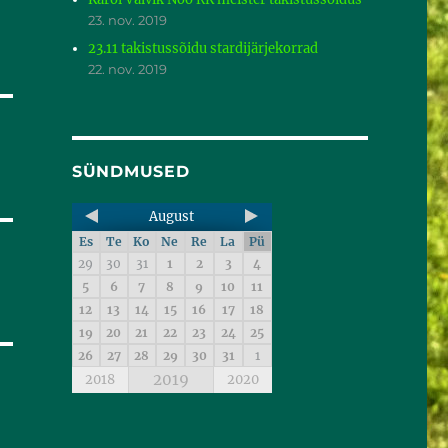
23. nov. 2019
23.11 takistussõidu stardijärjekorrad
22. nov. 2019
SÜNDMUSED
August
Es
Te
Ko
Ne
Re
La
Pü
29
30
31
1
2
3
4
5
6
7
8
9
10
11
12
13
14
15
16
17
18
19
20
21
22
23
24
25
26
27
28
29
30
31
1
2019
2018
2020