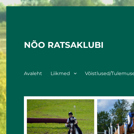
NÕO RATSAKLUBI
Avaleht
Liikmed
Võistlused/Tulemus