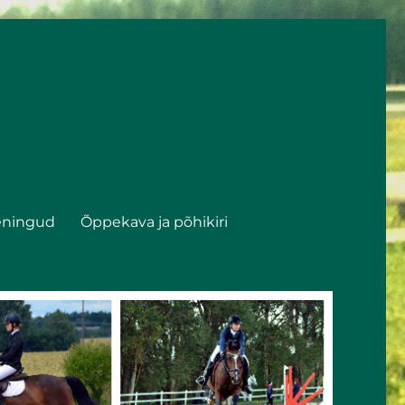
eningud
Õppekava ja põhikiri