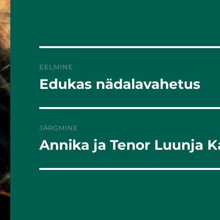
k
EELMINE
Edukas nädalavahetus
Eelmine
postitus:
JÄRGMINE
Annika ja Tenor Luunja K
Järgmine
postitus: