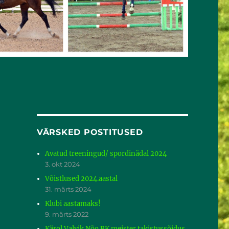
VÄRSKED POSTITUSED
Avatud treeningud/ spordinädal 2024
3. okt 2024
Võistlused 2024.aastal
31. märts 2024
Klubi aastamaks!
9. märts 2022
Kärol Valvik Nõo RK meister takistussõidus